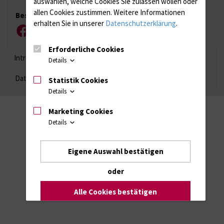
auswählen, welche Cookies Sie zulassen wollen oder
allen Cookies zustimmen. Weitere Informationen
Besuchen Sie uns
erhalten Sie in unserer
Datenschutzerklärung
.
Facebook
Instagram
YouTube
LinkedIn
Xing
Erforderliche Cookies
Intranet
Login (für Studenten)
Impressum
Details
Datenschutzhinweise
Barrierefreiheit
Statistik Cookies
Details
Marketing Cookies
Details
Eigene Auswahl bestätigen
oder
Alle Cookies bestätigen